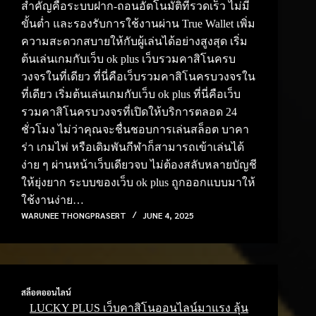
สำคัญคือระบบฝาก-ถอนอัตโนมัติที่รวดเร็ว ไม่มี
ขั้นต่ำ และรองรับการใช้งานผ่าน True Wallet เพิ่ม
ความสะดวกสบายให้กับผู้เล่นได้อย่างสูงสุด เริ่ม
ต้นเล่นเกมกับเว็บ ok plus เว็บรวมคาสิโนครบ
วงจรในที่เดียว ที่นี่คือเว็บรวมคาสิโนครบวงจรใน
ที่เดียว เริ่มต้นเล่นเกมกับเว็บ ok plus ที่นี่คือเว็บ
รวมคาสิโนครบวงจรที่เปิดให้บริการตลอด 24
ชั่วโมง ไม่ว่าคุณจะชื่นชอบการเล่นสล็อต บาคา
ร่า เกมไพ่ หรือเดิมพันกีฬาก็สามารถเข้าเล่นได้
ง่าย ๆ ผ่านหน้าเว็บเดียวจบ ไม่ต้องสลับหลายบัญชี
ให้ยุ่งยาก ระบบของเว็บ ok plus ถูกออกแบบมาให้
ใช้งานง่าย…
WARUNEE THONGPRASERT
JUNE 4, 2025
สล็อตออนไลน์
LUCKY PLUS เว็บคาสิโนออนไลน์มาแรง ลุ้น