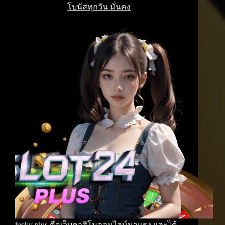
โบนัสทุกวัน มั่นคง
lucky plus คือเว็บคาสิโนออนไลน์มาแรง และได้