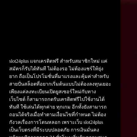
slot24plus แจกเครดิตฟรี สำหรับสมาชิกใหม่ แค่
สมัครก็รับได้ทันที ไม่ต้องรอ ไม่ต้องแชร์ให้ยุ่ง
ยาก ถือเป็นโปรโมชั่นที่มาแรงและคุ้มค่าสำหรับ
สายปั่นสล็อตที่อยากเริ่มต้นแบบไม่ต้องลงทุนเยอะ
เพียงแค่ลงทะเบียนเปิดยูสเซอร์ใหม่กับทาง
เว็บไซต์ ก็สามารถกดรับเครดิตฟรีไปใช้งานได้
ทันที ใช้เล่นได้ทุกค่าย ทุกเกม อีกทั้งยังสามารถ
ถอนได้จริงเมื่อทำตามเงื่อนไขที่กำหนด ไม่ต้อง
กังวลเรื่องการโดนหลอก เพราะเว็บ slot24plus
เป็นเว็บตรงที่มีระบบปลอดภัย การเงินมั่นคง