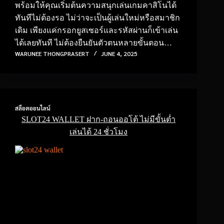
พร้อมให้คุณเริ่มต้นความสนุกเล่นเกมคาสิโนได้
ทันทีไม่ต้องรอ ไม่ว่าจะเป็นผู้เล่นใหม่หรือสมาชิก
เดิม เพียงแค่กรอกยูสเซอร์และรหัสผ่านก็เข้าเล่น
ได้เลยทันที ไม่ต้องยืนยันตัวตนหลายขั้นตอน…
WARUNEE THONGPRASERT
JUNE 4, 2025
สล็อตออนไลน์
SLOT24 WALLET ฝาก-ถอนออโต้ ไม่มีขั้นต่ำ
เล่นได้ 24 ชั่วโมง