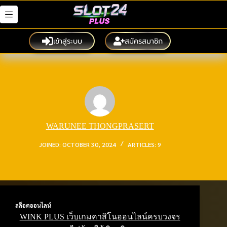
Skip
to
content
เข้าสู่ระบบ
สมัครสมาชิก
WARUNEE THONGPRASERT
JOINED: OCTOBER 30, 2024
ARTICLES: 9
สล็อตออนไลน์
WINK PLUS เว็บเกมคาสิโนออนไลน์ครบวงจร