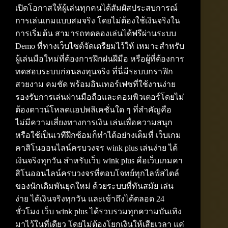
เปิดโอกาสให้ผู้เล่นทุกคนได้สัมผัสประสบการณ์
การเล่นเกมแบบสมจริง โดยไม่ต้องใช้เงินจริงใน
การเริ่มต้น สามารถทดลองเล่นได้ฟรีผ่านระบบ
Demo ที่ทางเว็บไซต์จัดเตรียมไว้ให้ เหมาะสำหรับ
ผู้เล่นมือใหม่ที่ต้องการฝึกฝนฝีมือ หรือผู้ที่ต้องการ
ทดสอบระบบก่อนลงทุนจริง ที่นี่มีระบบกราฟิก
สวยงาม คมชัด พร้อมอินเทอร์เฟซที่ใช้งานง่าย
รองรับการเล่นผ่านมือถือและคอมพิวเตอร์โดยไม่
ต้องดาวน์โหลดแอปพลิเคชั่นใด ๆ ที่สำคัญคือ
ไม่มีความเสี่ยงทางการเงิน เล่นเพื่อความสนุก
หรือใช้เป็นเวทีฝึกซ้อมก็ทำได้อย่างเต็มที่ เว็บเกม
คาสิโนออนไลน์ครบวงจร wink plus เล่นง่าย ได้
เงินจริงทุกวัน สำหรับเว็บ wink plus คือเว็บเกมคา
สิโนออนไลน์ครบวงจรที่ตอบโจทย์ทุกไลฟ์สไตล์
ของนักเดิมพันยุคใหม่ ด้วยระบบที่ทันสมัย เล่น
ง่าย ได้เงินจริงทุกวัน และเข้าถึงได้ตลอด 24
ชั่วโมง เว็บ wink plus ได้รวบรวมทุกความบันเทิง
มาไว้ในที่เดียว โดยไม่ต้องโยกเงินให้เสียเวลา แค่