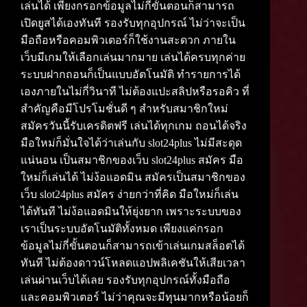
เล่นได้ เพียงกรอกข้อมูลไม่กี่ขั้นตอนก็สามารถ
เปิดยูสได้เองทันที รองรับทุกอุปกรณ์ ไม่ว่าจะเป็น
มือถือหรือคอมพิวเตอร์ก็ใช้งานสะดวก ภายใน
เว็บมีเกมให้เลือกเล่นมากมาย เล่นได้ครบทุกค่าย
ระบบฝากถอนก็เป็นแบบอัตโนมัติ ทำรายการได้
เองภายในไม่กี่วินาที ไม่ต้องแปะสลิปหรือรอคิว ที่
สำคัญคือมีโปรโมชั่นดี ๆ สำหรับสมาชิกใหม่
สมัครวันนี้รับเครดิตฟรี เล่นได้ทุกเกม ถอนได้จริง
มือใหม่ก็มั่นใจได้ว่าเล่นกับ slot24plus ไม่มีสะดุด
แน่นอน เป็นสมาชิกของเว็บ slot24plus สมัคร มือ
ใหม่ก็เล่นได้ ไม่ง้อแอดมิน สมัครเป็นสมาชิกของ
เว็บ slot24plus สมัคร ง่ายกว่าที่คิด มือใหม่ก็เล่น
ได้ทันที ไม่ง้อแอดมินให้ยุ่งยาก เพราะระบบของ
เราเป็นระบบอัตโนมัติทั้งหมด เพียงแค่กรอก
ข้อมูลไม่กี่ขั้นตอนก็สามารถเข้าเล่นเกมสล็อตได้
ทันที ไม่ต้องดาวน์โหลดแอปพลิเคชันให้เสียเวลา
เล่นผ่านเว็บได้เลย รองรับทุกอุปกรณ์ทั้งมือถือ
และคอมพิวเตอร์ ไม่ว่าคุณจะมีทุนมากหรือน้อยก็