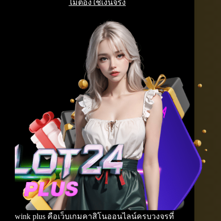
ไม่ต้องใช้เงินจริง
wink plus คือเว็บเกมคาสิโนออนไลน์ครบวงจรที่