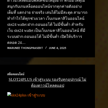
ดาวน์โหลดแอปพลิเคชั่นให้ยุ่งยาก พร้อมให้คุณ
สนุกกับเกมสล็อตออนไลน์จากทุกค่ายดังอย่าง
เต็มที่ แตกง่าย จ่ายจริง เล่นได้ไม่มีสะดุด สามารถ
ทำกำไรได้ทุกช่วงเวลา เว็บเกมคาสิโนออนไลน์
slot24 wallet ฝาก-ถอนออโต้ ไม่มีขั้นต่ำ สำหรับ
เว็บ slot24 wallet เป็นเว็บเกมคาสิโนออนไลน์ ที่มี
ระบบฝาก-ถอนออโต้ ไม่มีขั้นต่ำ เปิดให้บริการ
ตลอด 24…
WARUNEE THONGPRASERT
JUNE 4, 2025
สล็อตออนไลน์
SLOT24PLUS เข้าสู่ระบบ รองรับทุกอุปกรณ์ ไม่
ต้องดาวน์โหลดแอป